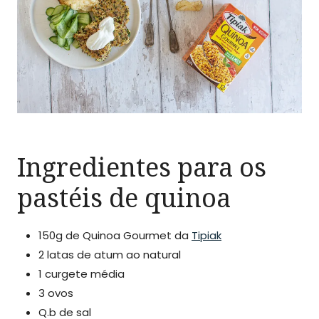
Ingredientes para os
pastéis de quinoa
150g de Quinoa Gourmet da
Tipiak
2 latas de atum ao natural
1 curgete média
3 ovos
Q.b de sal