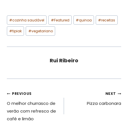
Post
#
cozinha saudável
#
Featured
#
quinoa
#
receitas
Tags:
#
tipiak
#
vegetariano
Rui Ribeiro
Navegação
PREVIOUS
NEXT
O melhor churrasco de
Pizza carbonara
de
verão com refresco de
artigos
café e limão