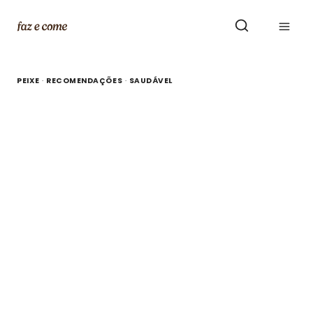
Skip
to
content
PEIXE
·
RECOMENDAÇÕES
·
SAUDÁVEL