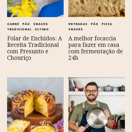
CARNE
·
PÃO
·
SNACKS
·
ENTRADAS
·
PÃO
·
PIZZA
·
TRADICIONAL
·
ULTIMO
SNACKS
Folar de Enchidos: A
A melhor focaccia
Receita Tradicional
para fazer em casa
com Presunto e
com fermentação de
Chouriço
24h