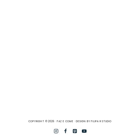
COPYRIGHT © 2026 · FAZ E COME · DESIGN BY
FILIPA R STUDIO