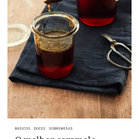
BÁSICOS
·
DOCES
·
SOBREMESAS