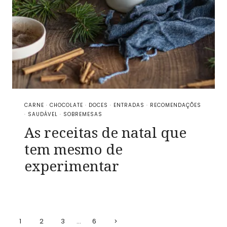
CARNE
·
CHOCOLATE
·
DOCES
·
ENTRADAS
·
RECOMENDAÇÕES
·
SAUDÁVEL
·
SOBREMESAS
As receitas de natal que
tem mesmo de
experimentar
Page
Next
1
2
3
…
6