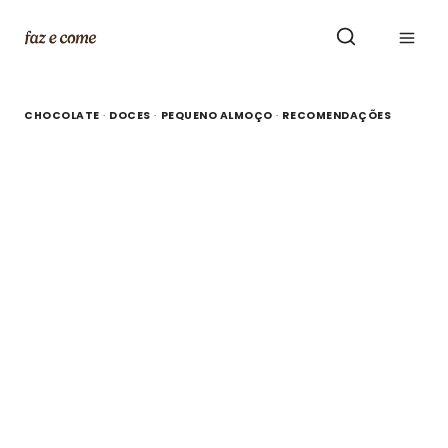
Skip
to
content
CHOCOLATE
·
DOCES
·
PEQUENO ALMOÇO
·
RECOMENDAÇÕES