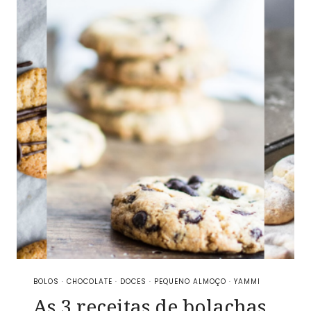
BOLOS
·
CHOCOLATE
·
DOCES
·
PEQUENO ALMOÇO
·
YAMMI
As 3 receitas de bolachas