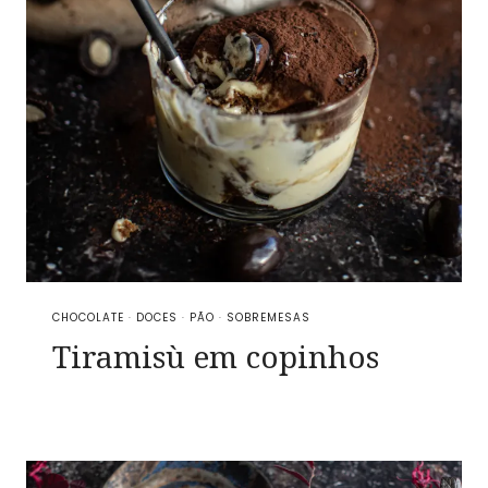
CHOCOLATE
·
DOCES
·
PÃO
·
SOBREMESAS
Tiramisù em copinhos