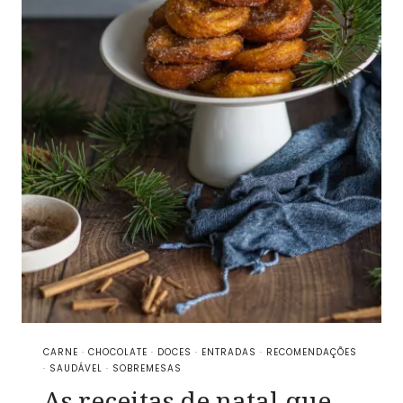
CARNE
·
CHOCOLATE
·
DOCES
·
ENTRADAS
·
RECOMENDAÇÕES
·
SAUDÁVEL
·
SOBREMESAS
As receitas de natal que