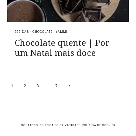
BEBIDAS
·
CHOCOLATE
·
YAMMI
Chocolate quente | Por
um Natal mais doce
Page
Next
1
2
3
…
7
Page
navigation
CONTACTO
POLÍTICA DE PRIVACIDADE
POLÍTICA DE COOKIES