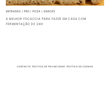
ENTRADAS
|
PÃO
|
PIZZA
|
SNACKS
A MELHOR FOCACCIA PARA FAZER EM CASA COM
FERMENTAÇÃO DE 24H
CONTACTO
POLÍTICA DE PRIVACIDADE
POLÍTICA DE COOKIES
fazecome
Não perca as receitas e outros conteúdos exclusivos, no
meu Instagram.