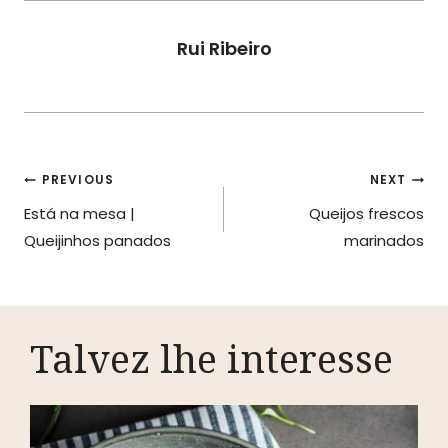
Rui Ribeiro
Navegação
PREVIOUS
NEXT
Está na mesa |
Queijos frescos
de
Queijinhos panados
marinados
artigos
Talvez lhe interesse