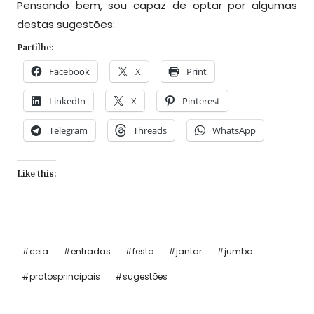
Pensando bem, sou capaz de optar por algumas
destas sugestões:
Partilhe:
Facebook
X
Print
LinkedIn
X
Pinterest
Telegram
Threads
WhatsApp
Like this:
Post
#
ceia
#
entradas
#
festa
#
jantar
#
jumbo
Tags:
#
pratosprincipais
#
sugestões