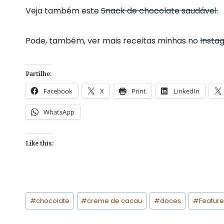
Veja também este
Snack de chocolate saudável.
Pode, também, ver mais receitas minhas no
Insta
Partilhe:
Facebook
X
Print
LinkedIn
WhatsApp
Like this:
Post
#
chocolate
#
creme de cacau
#
doces
#
Featur
Tags: