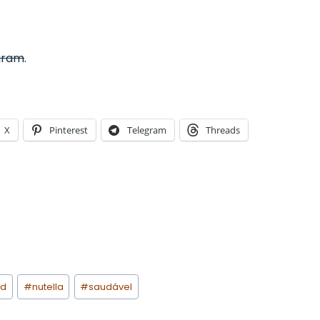
gram
.
X
Pinterest
Telegram
Threads
ed
#
nutella
#
saudável