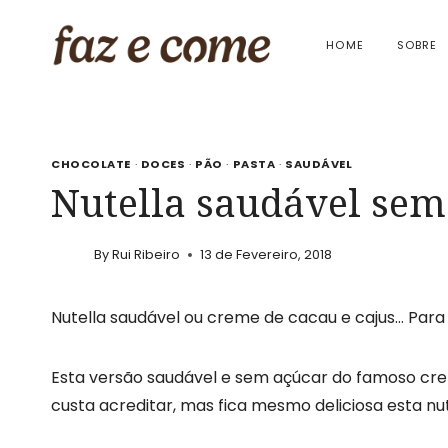
Skip
to
HOME
SOBRE
content
CHOCOLATE
·
DOCES
·
PÃO
·
PASTA
·
SAUDÁVEL
Nutella saudável sem
By
Rui Ribeiro
13 de Fevereiro, 2018
Nutella saudável ou creme de cacau e cajus… Para 
Esta versão saudável e sem açúcar do famoso crem
custa acreditar, mas fica mesmo deliciosa esta nut