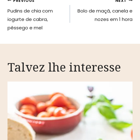
Navegação
PREVIOUS
NEXT
Pudins de chia com
Bolo de maçã, canela e
de
iogurte de cabra,
nozes em 1 hora
artigos
pêssego e mel
Talvez lhe interesse