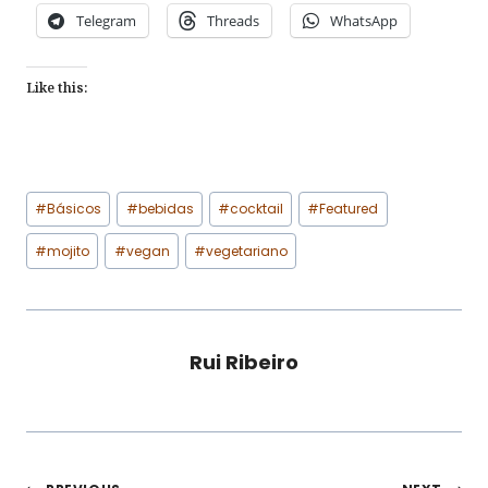
Telegram
Threads
WhatsApp
Like this:
Post
#
Básicos
#
bebidas
#
cocktail
#
Featured
Tags:
#
mojito
#
vegan
#
vegetariano
Rui Ribeiro