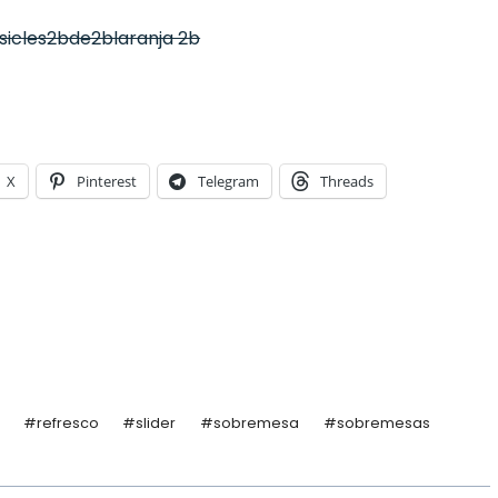
X
Pinterest
Telegram
Threads
#
refresco
#
slider
#
sobremesa
#
sobremesas