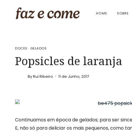
Skip
to
HOME
SOBRE
content
DOCES
·
GELADOS
Popsicles de laranja
By
Rui Ribeiro
11 de Junho, 2017
Continuamos em época de gelados; para ser sincer
E, não só para deliciar os mais pequenos, como ta