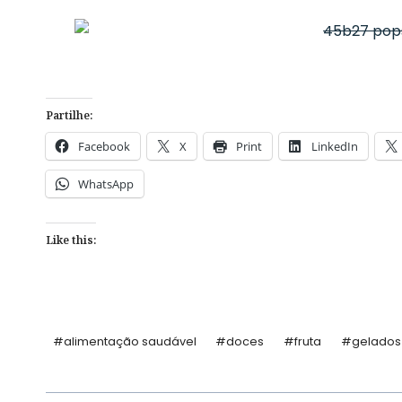
Partilhe:
Facebook
X
Print
LinkedIn
WhatsApp
Like this:
Post
#
alimentação saudável
#
doces
#
fruta
#
gelados
Tags: