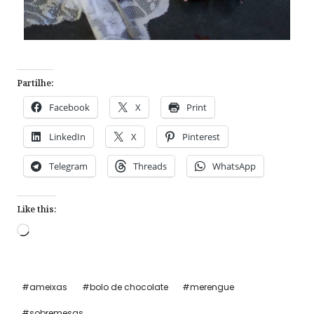
Partilhe:
Facebook
X
Print
LinkedIn
X
Pinterest
Telegram
Threads
WhatsApp
Like this:
Loading…
Post
#
ameixas
#
bolo de chocolate
#
merengue
Tags:
#
sobremesas