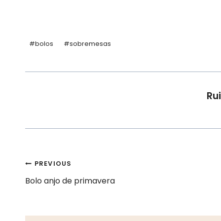
Post
#
bolos
#
sobremesas
Tags:
Rui
Navegação
PREVIOUS
Bolo anjo de primavera
de
artigos