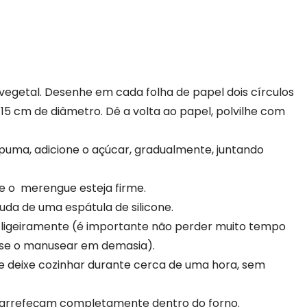
egetal. Desenhe em cada folha de papel dois círculos
5 cm de diâmetro. Dê a volta ao papel, polvilhe com
puma, adicione o açúcar, gradualmente, juntando
e o merengue esteja firme.
uda de uma espátula de silicone.
se ligeiramente (é importante não perder muito tempo
e se o manusear em demasia).
 e deixe cozinhar durante cerca de uma hora, sem
o arrefeçam completamente dentro do forno.