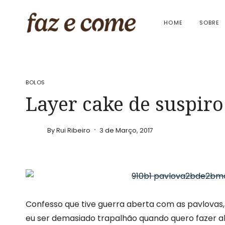
Skip
to
HOME
SOBRE
content
BOLOS
Layer cake de suspiro
By
Rui Ribeiro
3 de Março, 2017
Confesso que tive guerra aberta com as pavlovas,
eu ser demasiado trapalhão quando quero fazer al