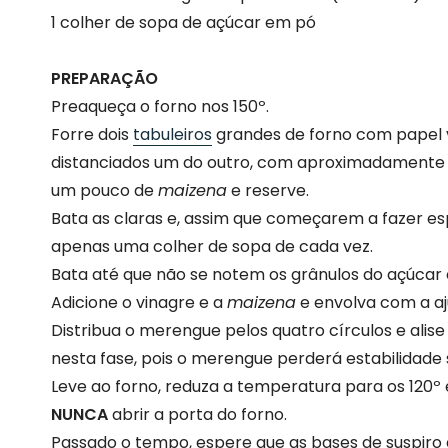
1 colher de sopa de açúcar em pó
PREPARAÇÃO
Preaqueça o forno nos 150º.
Forre dois
tabuleiros
grandes de forno com papel v
distanciados um do outro, com aproximadamente 1
um pouco de
maizena
e reserve.
Bata as claras e, assim que começarem a fazer es
apenas uma colher de sopa de cada vez.
Bata até que não se notem os grânulos do açúcar 
Adicione o vinagre e a
maizena
e envolva com a aj
Distribua o merengue pelos quatro círculos e ali
nesta fase, pois o merengue perderá estabilidad
Leve ao forno, reduza a temperatura para os 120º
NUNCA
abrir a porta do forno.
Passado o tempo, espere que as bases de suspir