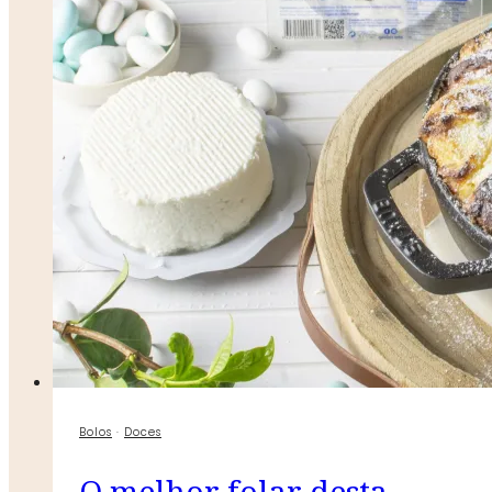
Bolos
·
Doces
O melhor folar desta