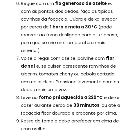
Regue com um
fio generoso de azeite
e,
com as pontas dos dedos, faça as típicas
covinhas da focaccia. Cubra e deixa levedar
por cerca de
1 hora e meia a 30 °C
(pode
recorrer ao forno desligado com a luz acesa,
para que se crie um temperatura mais
amena ).
Volte a regar com azeite, polvilhe com
flor
de sal
e, se quiser, acrescente raminhos de
alecrim, tomates cherry ou cebola cortada
em meias-luas. Pressione levemente com os
dedos mais uma vez.
Leve ao
forno préaquecido a 220 °C
e deixe
cozer durante cerca de
30 minutos
, ou até a
focaccia ficar dourada e crocante por cima.
Retire do forno e deixe arrefecer em cima de
uma grelha.