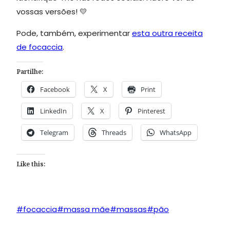
vossas versões! 💛
Pode, também, experimentar
esta outra receita
de focaccia
.
Partilhe:
Facebook
X
Print
LinkedIn
X
Pinterest
Telegram
Threads
WhatsApp
Like this:
Post
#
focaccia
#
massa mãe
#
massas
#
pão
Tags: