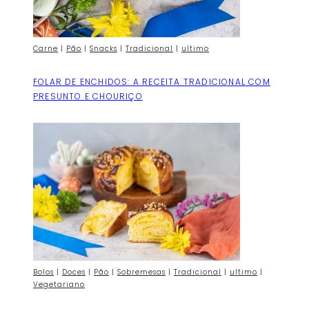
Carne
|
Pão
|
Snacks
|
Tradicional
|
ultimo
FOLAR DE ENCHIDOS: A RECEITA TRADICIONAL COM
PRESUNTO E CHOURIÇO
Bolos
|
Doces
|
Pão
|
Sobremesas
|
Tradicional
|
ultimo
|
Vegetariano