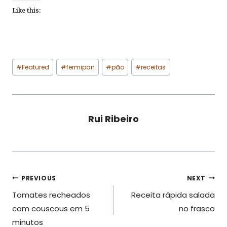
Like this:
Post
#
Featured
#
fermipan
#
pão
#
receitas
Tags:
Rui Ribeiro
Navegação
PREVIOUS
NEXT
Tomates recheados
Receita rápida salada
de
com couscous em 5
no frasco
artigos
minutos