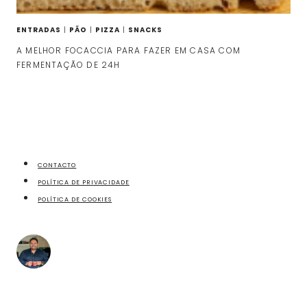
ENTRADAS
|
PÃO
|
PIZZA
|
SNACKS
A MELHOR FOCACCIA PARA FAZER EM CASA COM
FERMENTAÇÃO DE 24H
CONTACTO
POLÍTICA DE PRIVACIDADE
POLÍTICA DE COOKIES
fazecome
Não perca as receitas e outros conteúdos exclusivos,
no meu Instagram.