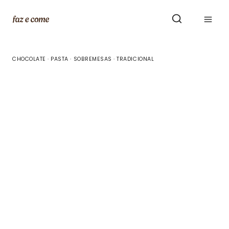
Skip
to
content
CHOCOLATE
·
PASTA
·
SOBREMESAS
·
TRADICIONAL