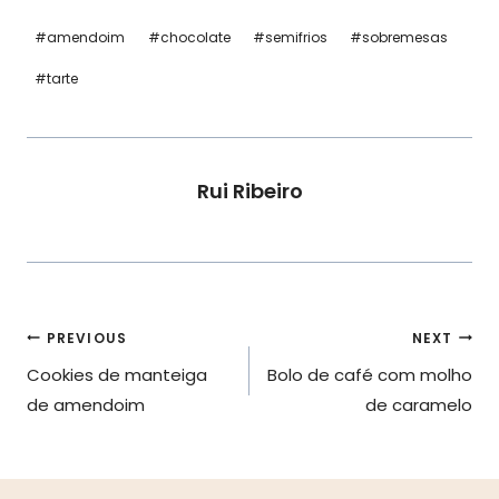
Post
#
amendoim
#
chocolate
#
semifrios
#
sobremesas
Tags:
#
tarte
Rui Ribeiro
Navegação
PREVIOUS
NEXT
Cookies de manteiga
Bolo de café com molho
de
de amendoim
de caramelo
artigos