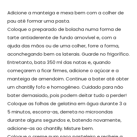
Adicione a manteiga e mexa bem com a colher de
pau até formar uma pasta.
Coloque o preparado de bolacha numa forma de
tarte antiaderente de fundo amovível e, com a
ajuda das mãos ou de uma colher, forre a forma,
aconchegando bem os laterais. Guarde no frigorífico.
Entretanto, bata 350 ml das natas e, quando
começarem a ficar firmes, adicione o açúcar e a
manteiga de amendoim. Continue a bater até obter
um chantilly fofo e homogéneo. Cuidado para não
bater demasiado, pois podem deitar tudo a perder!
Coloque as folhas de gelatina em água durante 3 a
5 minutos, escorra-as, derreta no microondas
durante alguns segundos e, batendo novamente,
adicione-as ao chantilly. Misture bem.
Coloque o creme num saco pasteleiro e recheie a