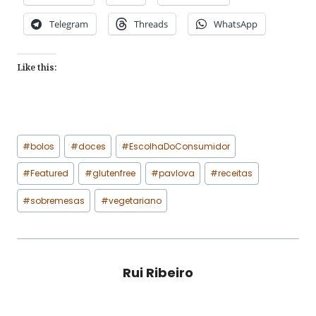
Telegram
Threads
WhatsApp
Like this:
Post
#
bolos
#
doces
#
EscolhaDoConsumidor
Tags:
#
Featured
#
glutenfree
#
pavlova
#
receitas
#
sobremesas
#
vegetariano
Rui Ribeiro