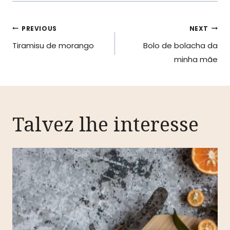
Navegação
PREVIOUS
NEXT
Tiramisu de morango
Bolo de bolacha da
de
minha mãe
artigos
Talvez lhe interesse