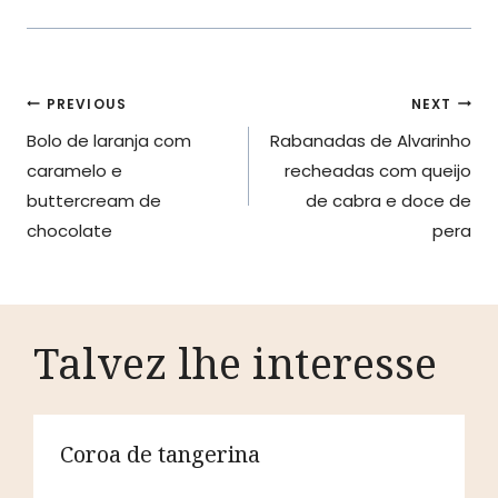
Navegação
PREVIOUS
NEXT
Bolo de laranja com
Rabanadas de Alvarinho
de
caramelo e
recheadas com queijo
artigos
buttercream de
de cabra e doce de
chocolate
pera
Talvez lhe interesse
Coroa de tangerina