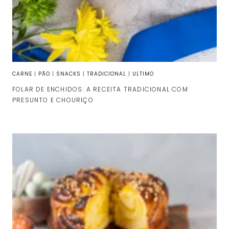
CARNE
|
PÃO
|
SNACKS
|
TRADICIONAL
|
ULTIMO
FOLAR DE ENCHIDOS: A RECEITA TRADICIONAL COM
PRESUNTO E CHOURIÇO