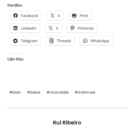
Partilhe:
Facebook
X
Print
LinkedIn
X
Pinterest
Telegram
Threads
WhatsApp
Like this:
Post
#
bolo
#
bolos
#
chocolate
#
mármore
Tags:
Rui Ribeiro