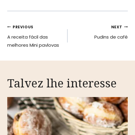
Navegação
PREVIOUS
NEXT
A receita fácil das
Pudins de café
de
melhores Mini pavlovas
artigos
Talvez lhe interesse