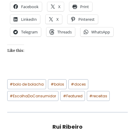
Facebook
X
Print
LinkedIn
X
Pinterest
Telegram
Threads
WhatsApp
Like this:
Post
#
bolo de bolacha
#
bolos
#
doces
Tags:
#
EscolhaDoConsumidor
#
Featured
#
receitas
Rui Ribeiro