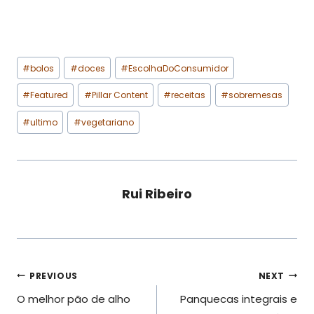
Post
#
bolos
#
doces
#
EscolhaDoConsumidor
Tags:
#
Featured
#
Pillar Content
#
receitas
#
sobremesas
#
ultimo
#
vegetariano
Rui Ribeiro
Navegação
PREVIOUS
NEXT
O melhor pão de alho
Panquecas integrais e
de