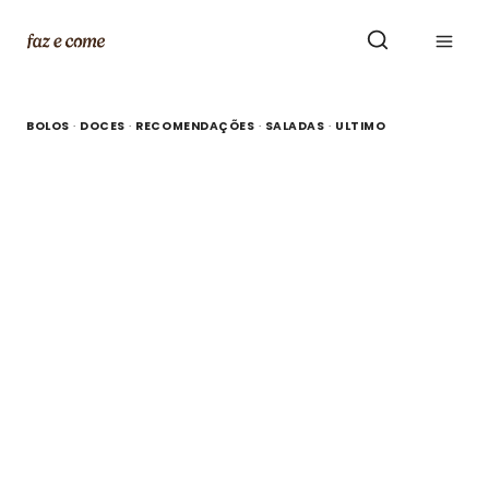
Skip
to
content
BOLOS
·
DOCES
·
RECOMENDAÇÕES
·
SALADAS
·
ULTIMO