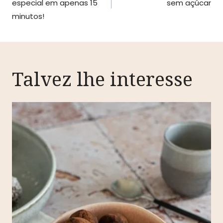
especial em apenas 15
sem açúcar
artigos
minutos!
Talvez lhe interesse