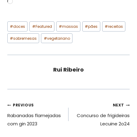
L
o
a
Post
d
#
doces
#
Featured
#
massas
#
pães
#
receitas
Tags:
i
#
sobremesas
#
vegetariano
n
g
…
Rui Ribeiro
Navegação
PREVIOUS
NEXT
Rabanadas flamejadas
Concurso de frigideiras
de
com gin 2023
Lecuine 2o24
artigos