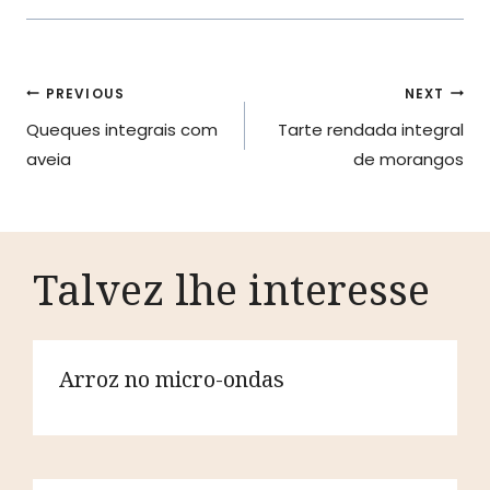
Navegação
PREVIOUS
NEXT
Queques integrais com
Tarte rendada integral
de
aveia
de morangos
artigos
Talvez lhe interesse
Arroz no micro-ondas