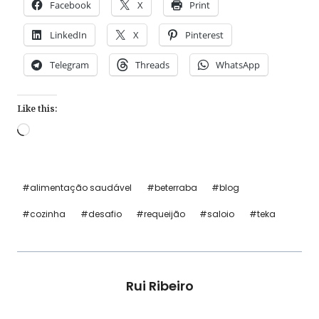
Facebook
X
Print
LinkedIn
X
Pinterest
Telegram
Threads
WhatsApp
Like this:
Loading…
Post
#
alimentação saudável
#
beterraba
#
blog
Tags:
#
cozinha
#
desafio
#
requeijão
#
saloio
#
teka
Rui Ribeiro