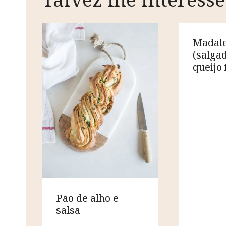
Madal
(salga
queijo
Pão de alho e
salsa