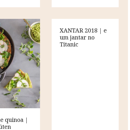
XANTAR 2018 | e
um jantar no
Titanic
de quinoa |
úten