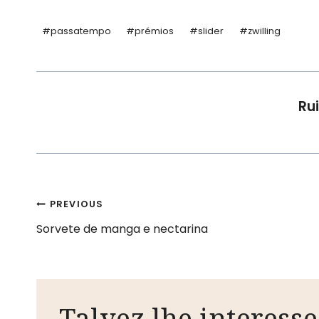
Post
#
passatempo
#
prémios
#
slider
#
zwilling
Tags:
Rui
Navegação
PREVIOUS
Sorvete de manga e nectarina
de
artigos
Talvez lhe interesse