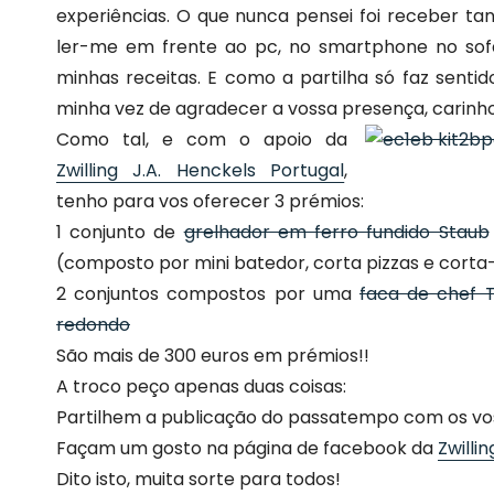
experiências. O que nunca pensei foi receber ta
ler-me em frente ao pc, no smartphone no sof
minhas receitas. E como a partilha só faz sent
minha vez de agradecer a vossa presença, carinho
Como tal, e com o apoio da
Zwilling J.A. Henckels Portugal
,
tenho para vos oferecer 3 prémios:
1 conjunto de
grelhador em ferro fundido Staub
(composto por mini batedor, corta pizzas e cort
2 conjuntos compostos por uma
faca de chef T
redondo
São mais de 300 euros em prémios!!
A troco peço apenas duas coisas:
Partilhem a publicação do passatempo com os v
Façam um gosto na página de facebook da
Zwilli
Dito isto, muita sorte para todos!