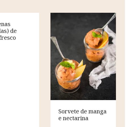
enas
das) de
 fresco
Sorvete de manga
e nectarina