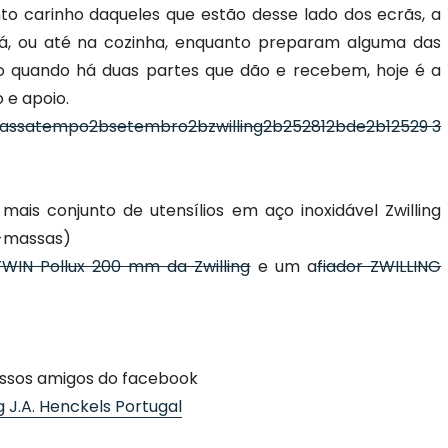
nto carinho daqueles que estão desse lado dos ecrãs, a
á, ou até na cozinha, enquanto preparam alguma das
ido quando há duas partes que dão e recebem, hoje é a
 e apoio.
mais conjunto de utensílios em aço inoxidável Zwilling
a-massas)
WIN Pollux 200 mm da Zwilling
e um a
fiador ZWILLING
ossos amigos do facebook
ng J.A. Henckels Portugal