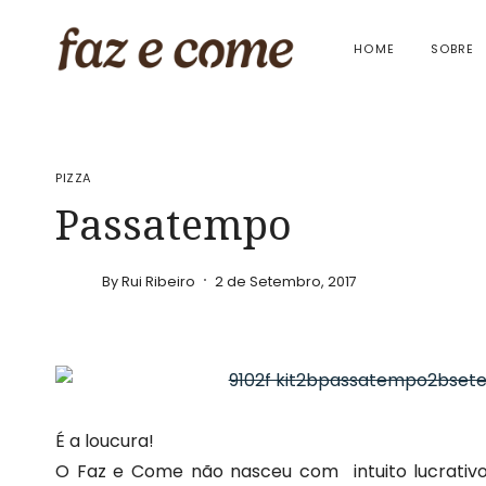
Skip
to
HOME
SOBRE
content
PIZZA
Passatempo
By
Rui Ribeiro
2 de Setembro, 2017
É a loucura!
O Faz e Come não nasceu com intuito lucrativo