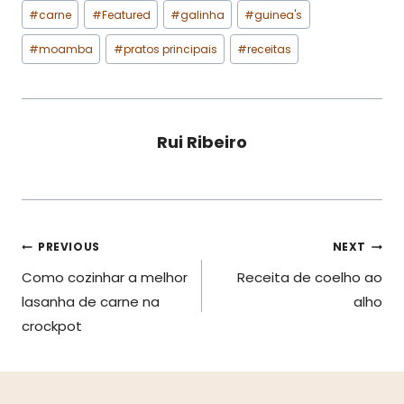
Post
#
carne
#
Featured
#
galinha
#
guinea's
Tags:
#
moamba
#
pratos principais
#
receitas
Rui Ribeiro
Navegação
PREVIOUS
NEXT
Como cozinhar a melhor
Receita de coelho ao
de
lasanha de carne na
alho
artigos
crockpot