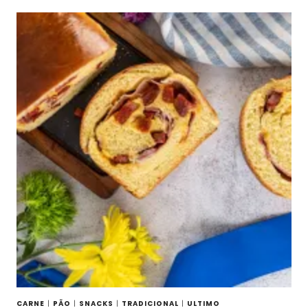
CARNE
|
PÃO
|
SNACKS
|
TRADICIONAL
|
ULTIMO