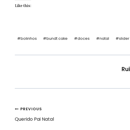
Like this:
Post
#
bolinhos
#
bundt cake
#
doces
#
natal
#
slider
Tags:
Rui
Navegação
PREVIOUS
Querido Pai Natal
de