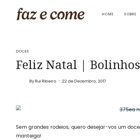
Skip
to
HOME
SOBRE
content
DOCES
Feliz Natal | Bolinho
By
Rui Ribeiro
22 de Dezembro, 2017
Sem grandes rodeios, quero desejar-vos um doce 
manteiga!