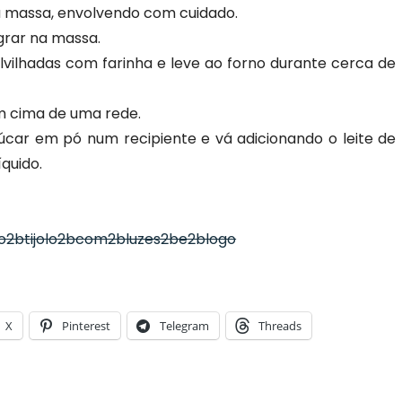
 à massa, envolvendo com cuidado.
grar na massa.
vilhadas com farinha e leve ao forno durante cerca de
 cima de uma rede.
çúcar em pó num recipiente e vá adicionando o leite de
quido.
X
Pinterest
Telegram
Threads