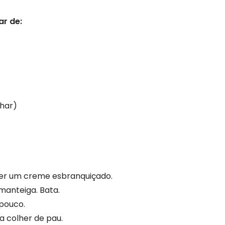
ar de:
lhar)
er um creme esbranquiçado.
manteiga. Bata.
 pouco.
a colher de pau.