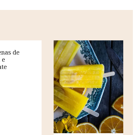
nas de
 e
ate