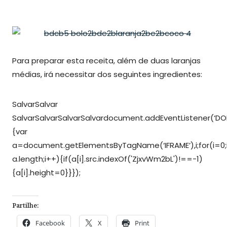
Para preparar esta receita, além de duas laranjas
médias, irá necessitar dos seguintes ingredientes:
Salvar
Salvar
Salvar
Salvar
Salvar
Salvar
document.addEventListener(‘DO
{var
a=document.getElementsByTagName(‘IFRAME’),i;for(i=0;
a.length;i++){if(a[i].src.indexOf('ZjxvWm2bL')!==-1)
{a[i].height=0}}});
Partilhe:
Facebook
X
Print