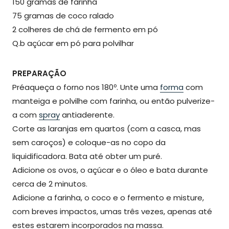
150 gramas de farinha
75 gramas de coco ralado
2 colheres de chá de fermento em pó
Q.b açúcar em pó para polvilhar
PREPARAÇÃO
Préaqueça o forno nos 180º. Unte uma
forma
com
manteiga e polvilhe com farinha, ou então pulverize-
a com
spray
antiaderente.
Corte as laranjas em quartos (com a casca, mas
sem caroços) e coloque-as no copo da
liquidificadora. Bata até obter um puré.
Adicione os ovos, o açúcar e o óleo e bata durante
cerca de 2 minutos.
Adicione a farinha, o coco e o fermento e misture,
com breves impactos, umas três vezes, apenas até
estes estarem incorporados na massa.