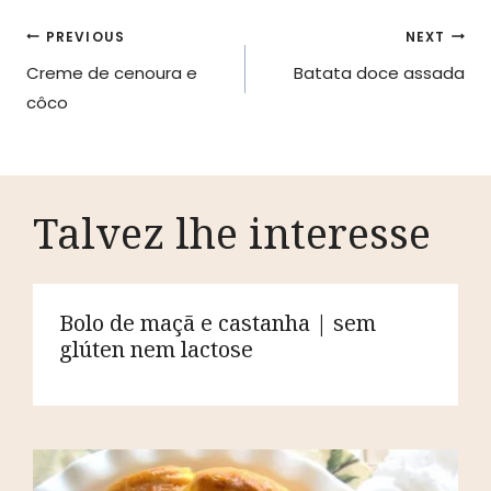
Navegação
PREVIOUS
NEXT
Creme de cenoura e
Batata doce assada
de
côco
artigos
Talvez lhe interesse
Bolo de maçã e castanha | sem
glúten nem lactose