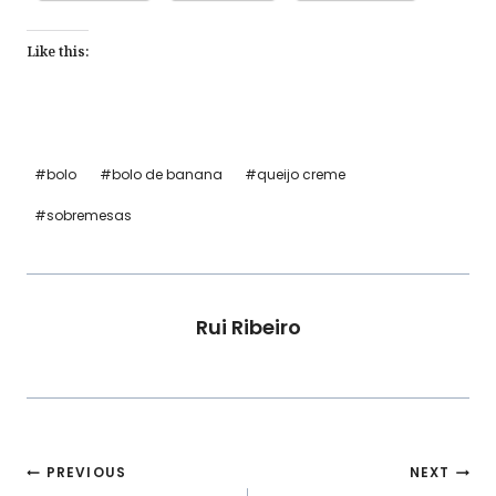
Like this:
Post
#
bolo
#
bolo de banana
#
queijo creme
Tags:
#
sobremesas
Rui Ribeiro
Navegação
PREVIOUS
NEXT