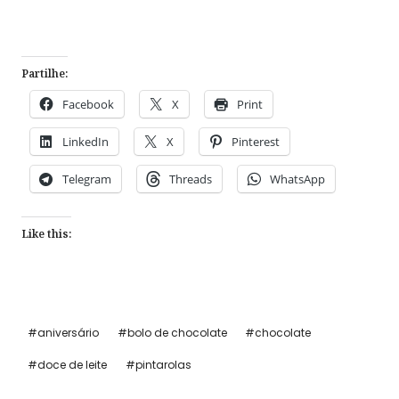
Partilhe:
Facebook
X
Print
LinkedIn
X
Pinterest
Telegram
Threads
WhatsApp
Like this:
Post
#
aniversário
#
bolo de chocolate
#
chocolate
Tags:
#
doce de leite
#
pintarolas