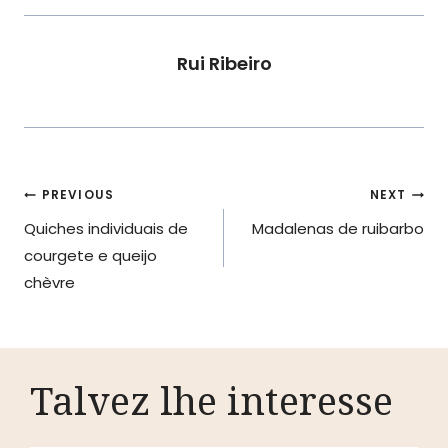
Rui Ribeiro
Navegação
PREVIOUS
NEXT
Quiches individuais de
Madalenas de ruibarbo
de
courgete e queijo
artigos
chèvre
Talvez lhe interesse