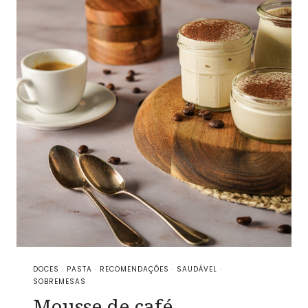
DOCES
·
PASTA
·
RECOMENDAÇÕES
·
SAUDÁVEL
·
SOBREMESAS
Mousse de café