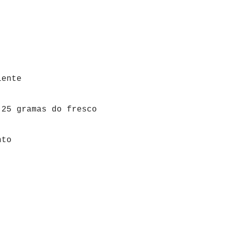
iente
 25 gramas do fresco
nto