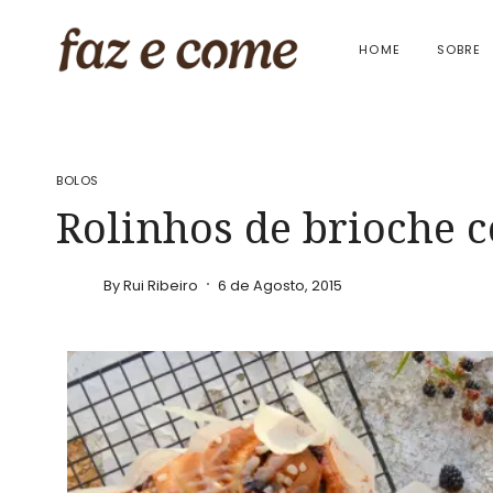
Skip
to
HOME
SOBRE
content
BOLOS
Rolinhos de brioche 
By
Rui Ribeiro
6 de Agosto, 2015