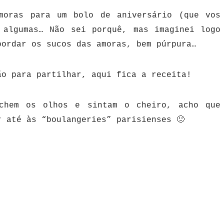
moras para um bolo de aniversário (que vos
 algumas… Não sei porquê, mas imaginei logo
bordar os sucos das amoras, bem púrpura…
ão para partilhar, aqui fica a receita!
echem os olhos e sintam o cheiro, acho que
r até às “boulangeries” parisienses 🙂