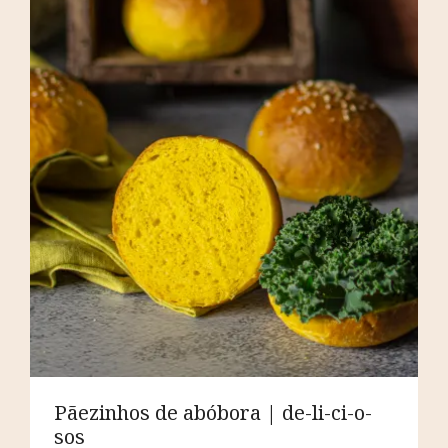
Pãezinhos de abóbora | de-li-ci-o-
sos