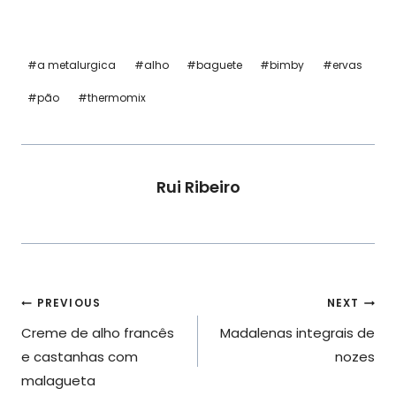
Post
#
a metalurgica
#
alho
#
baguete
#
bimby
#
ervas
Tags:
#
pão
#
thermomix
Rui Ribeiro
Navegação
PREVIOUS
NEXT
Creme de alho francês
Madalenas integrais de
de
e castanhas com
nozes
artigos
malagueta