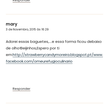
Responder
mary
3 de Novembro, 2015 às 16:29
Adorei essas baguetes,….e essa forma ficou debaixo
de olho!Beijinhos,Espero por ti
em:
http://strawberrycandymoreira.blogspot.pt/www.
facebook.com/omeurefugioculinario
Responder