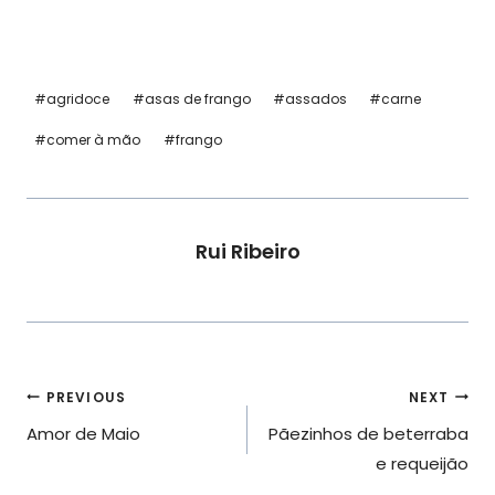
Post
#
agridoce
#
asas de frango
#
assados
#
carne
Tags:
#
comer à mão
#
frango
Rui Ribeiro
Navegação
PREVIOUS
NEXT
Amor de Maio
Pãezinhos de beterraba
de
e requeijão