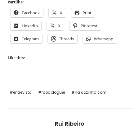
Partilhe:
Facebook
X
Print
LinkedIn
X
Pinterest
Telegram
Threads
WhatsApp
Like this:
Post
#
entrevista
#
foodbloguer
#
na cozinha com
Tags:
Rui Ribeiro