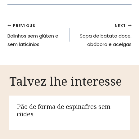
Navegação
PREVIOUS
NEXT
Bolinhos sem glúten e
Sopa de batata doce,
de
sem laticínios
abóbora e acelgas
artigos
Talvez lhe interesse
Pão de forma de espinafres sem
côdea