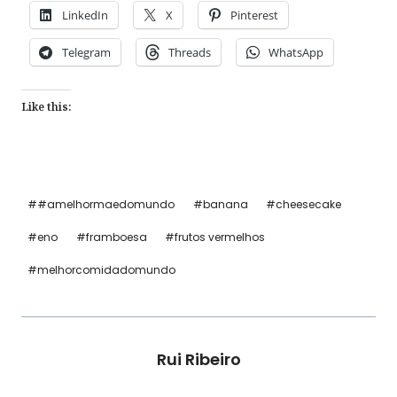
LinkedIn
X
Pinterest
Telegram
Threads
WhatsApp
Like this:
Post
#
#amelhormaedomundo
#
banana
#
cheesecake
Tags:
#
eno
#
framboesa
#
frutos vermelhos
#
melhorcomidadomundo
Rui Ribeiro