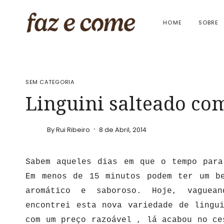
Skip
to
HOME
SOBRE
content
SEM CATEGORIA
Linguini salteado co
By
Rui Ribeiro
8 de Abril, 2014
Sabem aqueles dias em que o tempo para
Em menos de 15 minutos podem ter um b
aromático e saboroso. Hoje, vaguean
encontrei esta nova variedade de lingu
com um preço razoável , lá acabou no ce