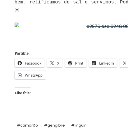
bem, retificamos de sal e servimos. Po
🙂
Partilhe:
Facebook
X
Print
LinkedIn
WhatsApp
Like this:
Post
#
camarão
#
gengibre
#
linguini