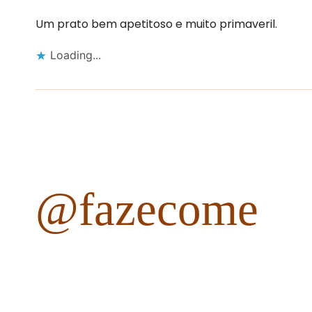
Um prato bem apetitoso e muito primaveril.
Loading...
@fazecome
fazecome
Não perca as receitas e outros conteúdos