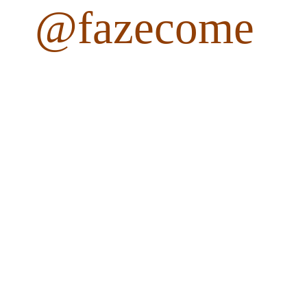
@fazecome
fazecome
Não perca as receitas e outros conteúdos