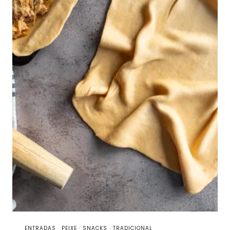
ENTRADAS
·
PEIXE
·
SNACKS
·
TRADICIONAL