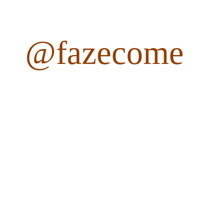
@fazecome
fazecome
Não perca as receitas e outros conteúdos