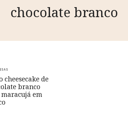
chocolate branco
ESAS
o cheesecake de
olate branco
 maracujá em
co