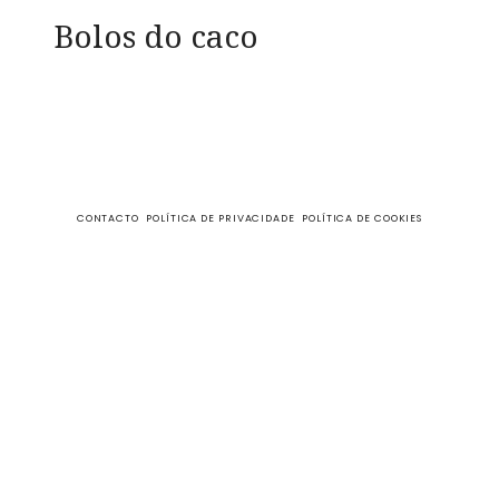
Bolos do caco
CONTACTO
POLÍTICA DE PRIVACIDADE
POLÍTICA DE COOKIES
fazecome
Não perca as receitas e outros conteúdos exclusivos, no
meu Instagram.