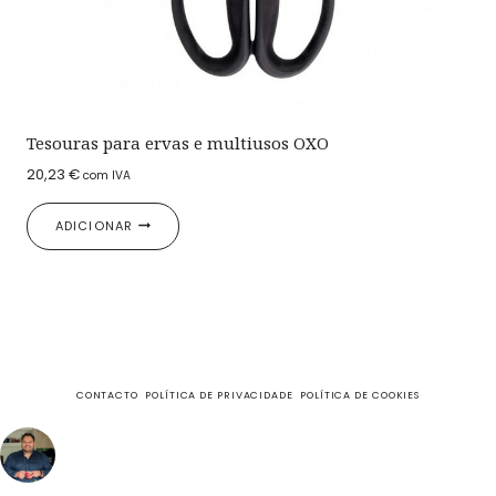
Tesouras para ervas e multiusos OXO
20,23
€
com IVA
ADICIONAR
CONTACTO
POLÍTICA DE PRIVACIDADE
POLÍTICA DE COOKIES
fazecome
Não perca as receitas e outros conteúdos exclusivos, no
meu Instagram.