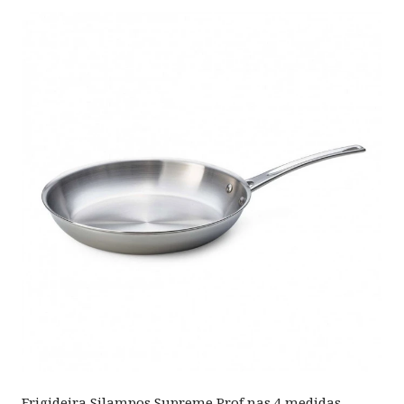
Frigideira Silampos Supreme Prof nas 4 medidas