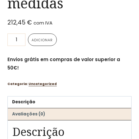
medidas
212,45
€
com IVA
Quantidade
ADICIONAR
de
Faca
Envios grátis em compras de valor superior a
japonesa
50€!
Kai
Shun
Categoria:
Uncategorized
Premier
de
Descrição
Chef
nas
Avaliações (0)
2
Descrição
medidas