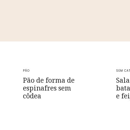
PÃO
SEM CA
Pão de forma de
Sala
espinafres sem
bat
côdea
e fe