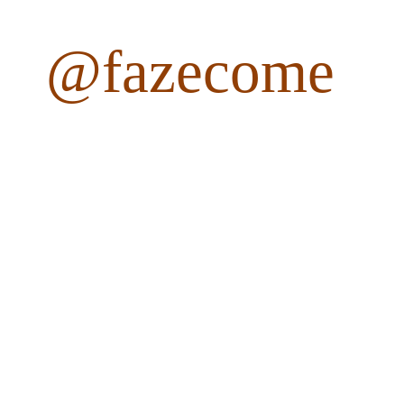
@fazecome
fazecome
Não perca as receitas e outros conteúdos