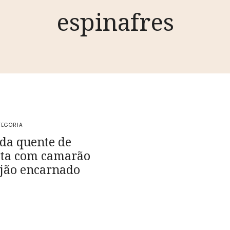
espinafres
TEGORIA
da quente de
ata com camarão
ijão encarnado