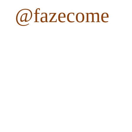
@fazecome
fazecome
Não perca as receitas e outros conteúdos